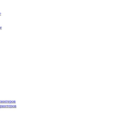
е
е
ринтеров
ринтеров