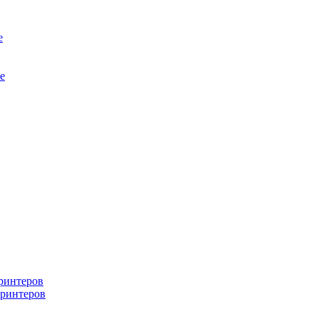
е
е
ринтеров
ринтеров