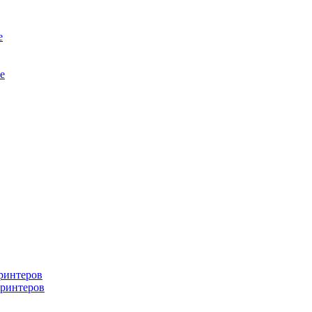
е
е
ринтеров
ринтеров