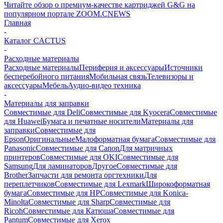
Читайте обзор о премиум-качестве картриджей G&G на
популярном портале ZOOM.CNEWS
Главная
-
Каталог CACTUS
-
Расходные материалы
Расходные материалы
Периферия и аксессуары
Источники
бесперебойного питания
Мобильная связь
Телевизоры и
аксессуары
Мебель
Аудио-видео техника
-
Материалы для заправки
Совместимые для Deli
Совместимые для Kyocera
Совместимые
для Huawei
Бумага и печатные носители
Материалы для
заправки
Совместимые для
Epson
Оригинальные
Малоформатная бумага
Совместимые для
Panasonic
Совместимые для Canon
Для матричных
принтеров
Совместимые для OKI
Совместимые для
Samsung
Для ламинаторов
Другое
Совместимые для
Brother
Запчасти для ремонта оргтехники
Для
переплетчиков
Совместимые для Lexmark
Широкоформатная
бумага
Совместимые для HP
Совместимые для Konica-
Minolta
Совместимые для Sharp
Совместимые для
Ricoh
Совместимые для Катюша
Совместимые для
Pantum
Совместимые для Xerox