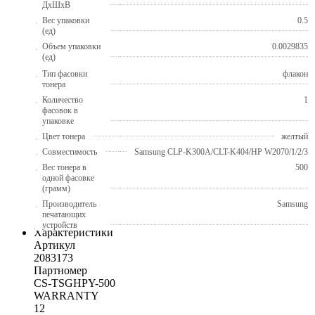
ДхШхВ
Вес упаковки
0.5
(ед)
Объем упаковки
0.0029835
(ед)
Тип фасовки
флакон
тонера
Количество
1
фасовок в
упаковке
Цвет тонера
желтый
Совместимость
Samsung CLP-K300A/CLT-K404/HP W2070/1/2/3
Вес тонера в
500
одной фасовке
(грамм)
Производитель
Samsung
печатающих
устройств
Характеристики
Артикул
2083173
Партномер
CS-TSGHPY-500
WARRANTY
12