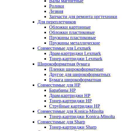
Валы магнитные
Ролики
Лезвия
Запчасти для ремонта оргтехники
Для переплетчиков
Обложки картонные
Обложки пластиковые
Пружины пластиковые
Пружины металлические
Совместимые для Lexmark
Драм-картриджи Lexmark
Тонер-картриджи Lexmark
Широкоформатная бумага
Пленки широкоформатные
Другое для широкоформатных
Бумага широкоформатная
Совместимые для HP
Барабаны HP
Драм-картриджи HP
Тонер-картриджи HP
Струйные картриджи HP
Совместимые для Konica-Minolta
Тонер-картриджи Konica-Minolta
Совместимые для Sharp
Тонер-картриджи Sharp