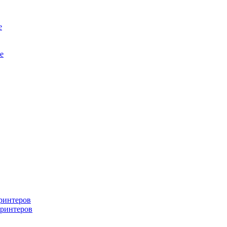
е
е
ринтеров
ринтеров