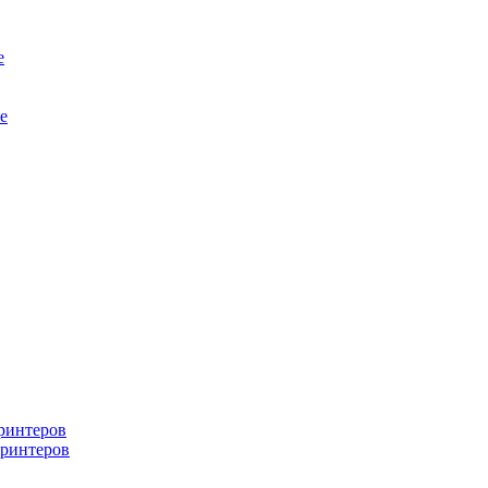
е
е
ринтеров
ринтеров