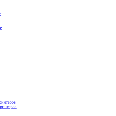
е
е
ринтеров
ринтеров