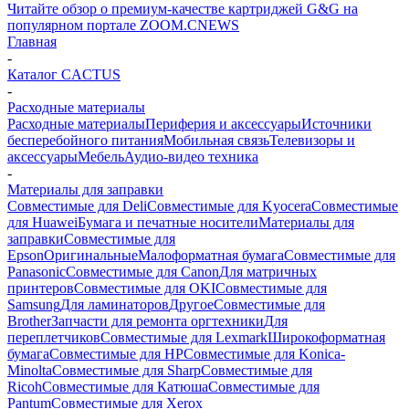
Читайте обзор о премиум-качестве картриджей G&G на
популярном портале ZOOM.CNEWS
Главная
-
Каталог CACTUS
-
Расходные материалы
Расходные материалы
Периферия и аксессуары
Источники
бесперебойного питания
Мобильная связь
Телевизоры и
аксессуары
Мебель
Аудио-видео техника
-
Материалы для заправки
Совместимые для Deli
Совместимые для Kyocera
Совместимые
для Huawei
Бумага и печатные носители
Материалы для
заправки
Совместимые для
Epson
Оригинальные
Малоформатная бумага
Совместимые для
Panasonic
Совместимые для Canon
Для матричных
принтеров
Совместимые для OKI
Совместимые для
Samsung
Для ламинаторов
Другое
Совместимые для
Brother
Запчасти для ремонта оргтехники
Для
переплетчиков
Совместимые для Lexmark
Широкоформатная
бумага
Совместимые для HP
Совместимые для Konica-
Minolta
Совместимые для Sharp
Совместимые для
Ricoh
Совместимые для Катюша
Совместимые для
Pantum
Совместимые для Xerox