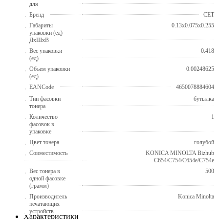
для
Бренд
CET
Габариты
0.13x0.075x0.255
упаковки (ед)
ДхШхВ
Вес упаковки
0.418
(ед)
Объем упаковки
0.00248625
(ед)
EANCode
4650078884604
Тип фасовки
бутылка
тонера
Количество
1
фасовок в
упаковке
Цвет тонера
голубой
Совместимость
KONICA MINOLTA Bizhub
C654/C754/C654e/C754e
Вес тонера в
500
одной фасовке
(грамм)
Производитель
Konica Minolta
печатающих
устройств
Характеристики