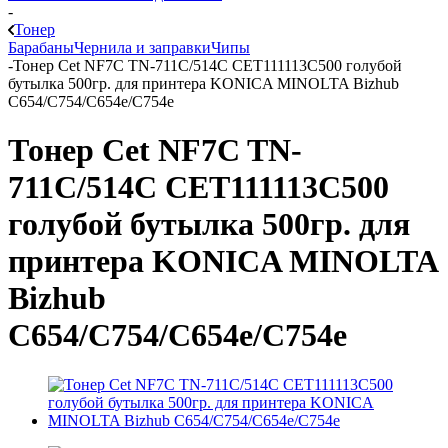
-
Тонер
Барабаны
Чернила и заправки
Чипы
-
Тонер Cet NF7C TN-711C/514C CET111113C500 голубой
бутылка 500гр. для принтера KONICA MINOLTA Bizhub
C654/C754/C654e/C754e
Тонер Cet NF7C TN-
711C/514C CET111113C500
голубой бутылка 500гр. для
принтера KONICA MINOLTA
Bizhub
C654/C754/C654e/C754e