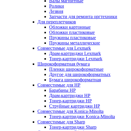
Валы магнитные
Ролики
Лезвия
Запчасти для ремонта оргтехники
Для переплетчиков
Обложки картонные
Обложки пластиковые
Пружины пластиковые
Пружины металлические
Совместимые для Lexmark
Драм-картриджи Lexmark
Тонер-картриджи Lexmark
Широкоформатная бумага
Пленки широкоформатные
Другое для широкоформатных
Бумага широкоформатная
Совместимые для HP
Барабаны HP
Драм-картриджи HP
Тонер-картриджи HP
Струйные картриджи HP
Совместимые для Konica-Minolta
Тонер-картриджи Konica-Minolta
Совместимые для Sharp
Тонер-картриджи Sharp