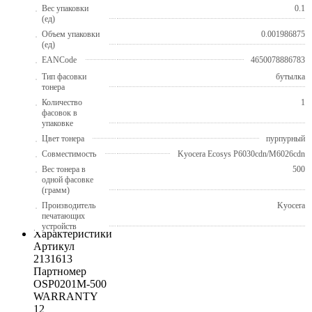
Вес упаковки
0.1
(ед)
Объем упаковки
0.001986875
(ед)
EANCode
4650078886783
Тип фасовки
бутылка
тонера
Количество
1
фасовок в
упаковке
Цвет тонера
пурпурный
Совместимость
Kyocera Ecosys P6030cdn/M6026cdn
Вес тонера в
500
одной фасовке
(грамм)
Производитель
Kyocera
печатающих
устройств
Характеристики
Артикул
2131613
Партномер
OSP0201M-500
WARRANTY
12