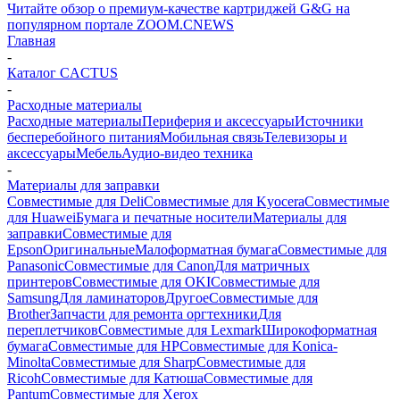
Читайте обзор о премиум-качестве картриджей G&G на
популярном портале ZOOM.CNEWS
Главная
-
Каталог CACTUS
-
Расходные материалы
Расходные материалы
Периферия и аксессуары
Источники
бесперебойного питания
Мобильная связь
Телевизоры и
аксессуары
Мебель
Аудио-видео техника
-
Материалы для заправки
Совместимые для Deli
Совместимые для Kyocera
Совместимые
для Huawei
Бумага и печатные носители
Материалы для
заправки
Совместимые для
Epson
Оригинальные
Малоформатная бумага
Совместимые для
Panasonic
Совместимые для Canon
Для матричных
принтеров
Совместимые для OKI
Совместимые для
Samsung
Для ламинаторов
Другое
Совместимые для
Brother
Запчасти для ремонта оргтехники
Для
переплетчиков
Совместимые для Lexmark
Широкоформатная
бумага
Совместимые для HP
Совместимые для Konica-
Minolta
Совместимые для Sharp
Совместимые для
Ricoh
Совместимые для Катюша
Совместимые для
Pantum
Совместимые для Xerox