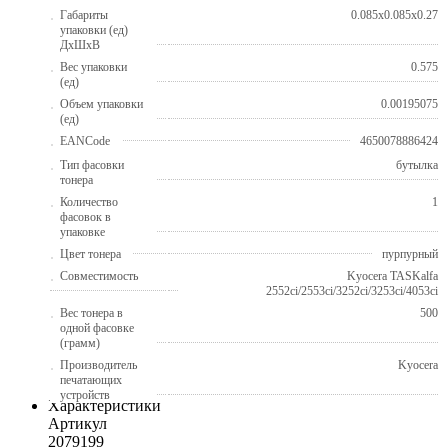
Габариты
0.085x0.085x0.27
упаковки (ед)
ДхШхВ
Вес упаковки
0.575
(ед)
Объем упаковки
0.00195075
(ед)
EANCode
4650078886424
Тип фасовки
бутылка
тонера
Количество
1
фасовок в
упаковке
Цвет тонера
пурпурный
Совместимость
Kyocera TASKalfa
2552ci/2553ci/3252ci/3253ci/4053ci
Вес тонера в
500
одной фасовке
(грамм)
Производитель
Kyocera
печатающих
устройств
Характеристики
Артикул
2079199