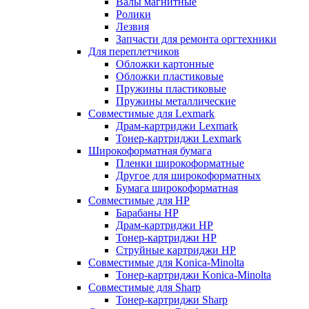
Валы магнитные
Ролики
Лезвия
Запчасти для ремонта оргтехники
Для переплетчиков
Обложки картонные
Обложки пластиковые
Пружины пластиковые
Пружины металлические
Совместимые для Lexmark
Драм-картриджи Lexmark
Тонер-картриджи Lexmark
Широкоформатная бумага
Пленки широкоформатные
Другое для широкоформатных
Бумага широкоформатная
Совместимые для HP
Барабаны HP
Драм-картриджи HP
Тонер-картриджи HP
Струйные картриджи HP
Совместимые для Konica-Minolta
Тонер-картриджи Konica-Minolta
Совместимые для Sharp
Тонер-картриджи Sharp