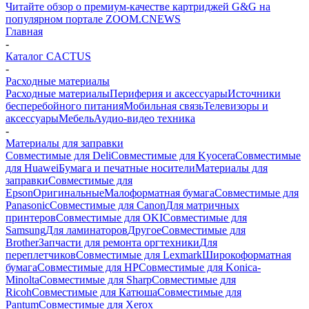
Читайте обзор о премиум-качестве картриджей G&G на
популярном портале ZOOM.CNEWS
Главная
-
Каталог CACTUS
-
Расходные материалы
Расходные материалы
Периферия и аксессуары
Источники
бесперебойного питания
Мобильная связь
Телевизоры и
аксессуары
Мебель
Аудио-видео техника
-
Материалы для заправки
Совместимые для Deli
Совместимые для Kyocera
Совместимые
для Huawei
Бумага и печатные носители
Материалы для
заправки
Совместимые для
Epson
Оригинальные
Малоформатная бумага
Совместимые для
Panasonic
Совместимые для Canon
Для матричных
принтеров
Совместимые для OKI
Совместимые для
Samsung
Для ламинаторов
Другое
Совместимые для
Brother
Запчасти для ремонта оргтехники
Для
переплетчиков
Совместимые для Lexmark
Широкоформатная
бумага
Совместимые для HP
Совместимые для Konica-
Minolta
Совместимые для Sharp
Совместимые для
Ricoh
Совместимые для Катюша
Совместимые для
Pantum
Совместимые для Xerox