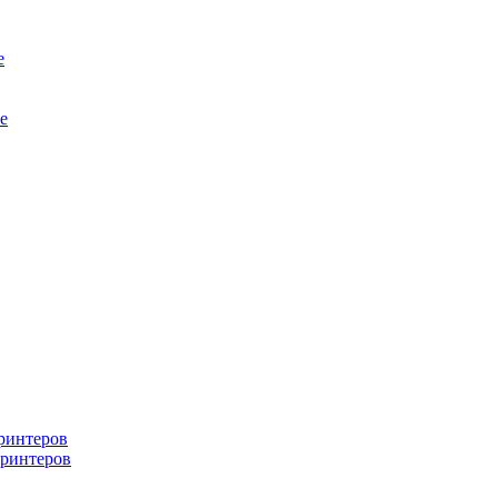
е
е
ринтеров
ринтеров