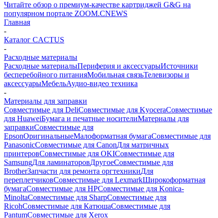
Читайте обзор о премиум-качестве картриджей G&G на
популярном портале ZOOM.CNEWS
Главная
-
Каталог CACTUS
-
Расходные материалы
Расходные материалы
Периферия и аксессуары
Источники
бесперебойного питания
Мобильная связь
Телевизоры и
аксессуары
Мебель
Аудио-видео техника
-
Материалы для заправки
Совместимые для Deli
Совместимые для Kyocera
Совместимые
для Huawei
Бумага и печатные носители
Материалы для
заправки
Совместимые для
Epson
Оригинальные
Малоформатная бумага
Совместимые для
Panasonic
Совместимые для Canon
Для матричных
принтеров
Совместимые для OKI
Совместимые для
Samsung
Для ламинаторов
Другое
Совместимые для
Brother
Запчасти для ремонта оргтехники
Для
переплетчиков
Совместимые для Lexmark
Широкоформатная
бумага
Совместимые для HP
Совместимые для Konica-
Minolta
Совместимые для Sharp
Совместимые для
Ricoh
Совместимые для Катюша
Совместимые для
Pantum
Совместимые для Xerox