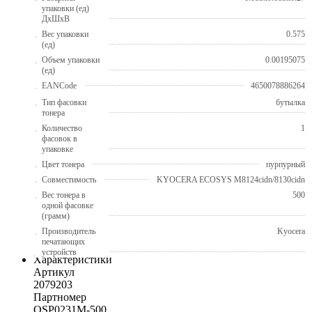
упаковки (ед)
ДхШхВ
Вес упаковки
0.575
(ед)
Объем упаковки
0.00195075
(ед)
EANCode
4650078886264
Тип фасовки
бутылка
тонера
Количество
1
фасовок в
упаковке
Цвет тонера
пурпурный
Совместимость
KYOCERA ECOSYS M8124cidn/8130cidn
Вес тонера в
500
одной фасовке
(грамм)
Производитель
Kyocera
печатающих
устройств
Характеристики
Артикул
2079203
Партномер
OSP0231M-500