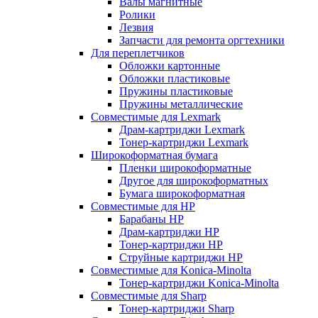
Валы магнитные
Ролики
Лезвия
Запчасти для ремонта оргтехники
Для переплетчиков
Обложки картонные
Обложки пластиковые
Пружины пластиковые
Пружины металлические
Совместимые для Lexmark
Драм-картриджи Lexmark
Тонер-картриджи Lexmark
Широкоформатная бумага
Пленки широкоформатные
Другое для широкоформатных
Бумага широкоформатная
Совместимые для HP
Барабаны HP
Драм-картриджи HP
Тонер-картриджи HP
Струйные картриджи HP
Совместимые для Konica-Minolta
Тонер-картриджи Konica-Minolta
Совместимые для Sharp
Тонер-картриджи Sharp