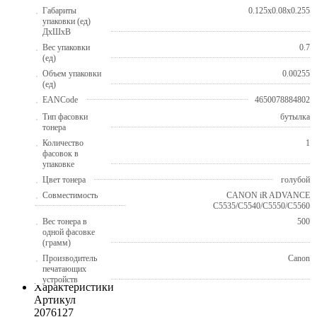
Габариты
0.125x0.08x0.255
упаковки (ед)
ДхШхВ
Вес упаковки
0.7
(ед)
Объем упаковки
0.00255
(ед)
EANCode
4650078884802
Тип фасовки
бутылка
тонера
Количество
1
фасовок в
упаковке
Цвет тонера
голубой
Совместимость
CANON iR ADVANCE
C5535/C5540/C5550/C5560
Вес тонера в
500
одной фасовке
(грамм)
Производитель
Canon
печатающих
устройств
Характеристики
Артикул
2076127