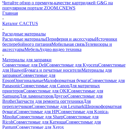
Читайте обзор о премиум-качестве картриджей G&G на
популярном портале ZOOM.CNEWS
Главная
-
Каталог CACTUS
-
Расходные материалы
Расходные материалы
Периферия и аксессуары
Источники
бесперебойного питания
Мобильная связь
Телевизоры и
аксессуары
Мебель
Аудио-видео техника
-
Материалы для заправки
Совместимые для Deli
Совместимые для Kyocera
Совместимые
для Huawei
Бумага и печатные носители
Материалы для
заправки
Совместимые для
Epson
Оригинальные
Малоформатная бумага
Совместимые для
Panasonic
Совместимые для Canon
Для матричных
принтеров
Совместимые для OKI
Совместимые для
Samsung
Для ламинаторов
Другое
Совместимые для
Brother
Запчасти для ремонта оргтехники
Для
переплетчиков
Совместимые для Lexmark
Широкоформатная
бумага
Совместимые для HP
Совместимые для Konica-
Minolta
Совместимые для Sharp
Совместимые для
Ricoh
Совместимые для Катюша
Совместимые для
Pantum
Совместимые для Xerox