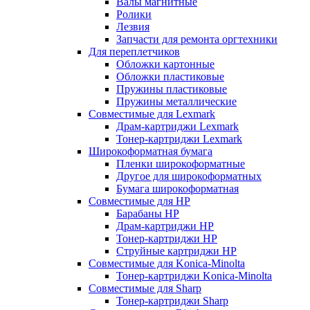
Валы магнитные
Ролики
Лезвия
Запчасти для ремонта оргтехники
Для переплетчиков
Обложки картонные
Обложки пластиковые
Пружины пластиковые
Пружины металлические
Совместимые для Lexmark
Драм-картриджи Lexmark
Тонер-картриджи Lexmark
Широкоформатная бумага
Пленки широкоформатные
Другое для широкоформатных
Бумага широкоформатная
Совместимые для HP
Барабаны HP
Драм-картриджи HP
Тонер-картриджи HP
Струйные картриджи HP
Совместимые для Konica-Minolta
Тонер-картриджи Konica-Minolta
Совместимые для Sharp
Тонер-картриджи Sharp