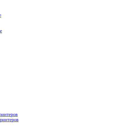
е
е
ринтеров
ринтеров