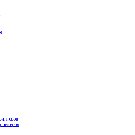
е
е
ринтеров
ринтеров