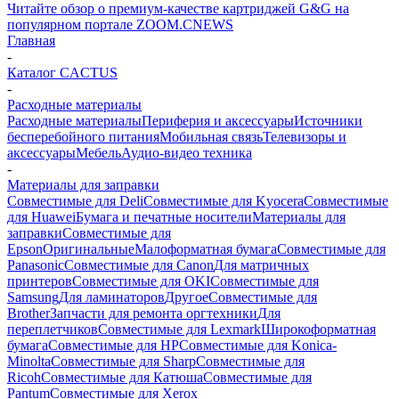
Читайте обзор о премиум-качестве картриджей G&G на
популярном портале ZOOM.CNEWS
Главная
-
Каталог CACTUS
-
Расходные материалы
Расходные материалы
Периферия и аксессуары
Источники
бесперебойного питания
Мобильная связь
Телевизоры и
аксессуары
Мебель
Аудио-видео техника
-
Материалы для заправки
Совместимые для Deli
Совместимые для Kyocera
Совместимые
для Huawei
Бумага и печатные носители
Материалы для
заправки
Совместимые для
Epson
Оригинальные
Малоформатная бумага
Совместимые для
Panasonic
Совместимые для Canon
Для матричных
принтеров
Совместимые для OKI
Совместимые для
Samsung
Для ламинаторов
Другое
Совместимые для
Brother
Запчасти для ремонта оргтехники
Для
переплетчиков
Совместимые для Lexmark
Широкоформатная
бумага
Совместимые для HP
Совместимые для Konica-
Minolta
Совместимые для Sharp
Совместимые для
Ricoh
Совместимые для Катюша
Совместимые для
Pantum
Совместимые для Xerox