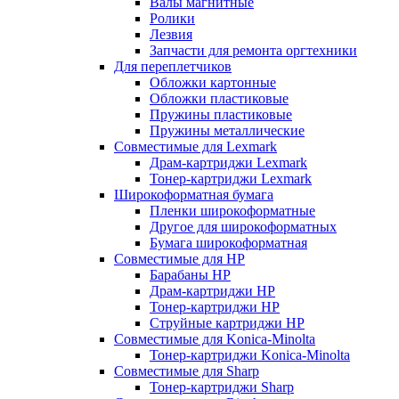
Валы магнитные
Ролики
Лезвия
Запчасти для ремонта оргтехники
Для переплетчиков
Обложки картонные
Обложки пластиковые
Пружины пластиковые
Пружины металлические
Совместимые для Lexmark
Драм-картриджи Lexmark
Тонер-картриджи Lexmark
Широкоформатная бумага
Пленки широкоформатные
Другое для широкоформатных
Бумага широкоформатная
Совместимые для HP
Барабаны HP
Драм-картриджи HP
Тонер-картриджи HP
Струйные картриджи HP
Совместимые для Konica-Minolta
Тонер-картриджи Konica-Minolta
Совместимые для Sharp
Тонер-картриджи Sharp