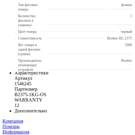
Тип фасовки
флакон
тонера
Количество
1
фасовок в
упаковке
Цвет тонера
черный
Совместимость
Brother HL-2375
Вес тонера в
1000
одной фасовке
(грамм)
Производитель
Brother
печатающих
устройств
Характеристики
Артикул
1546245
Партномер
B2375-1KG-OS
WARRANTY
12
Дополнительно
Компания
Помощь
Информация