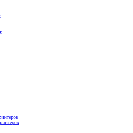
е
е
ринтеров
ринтеров