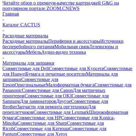
Читайте обзор о премиум-качестве картриджей G&G на
популярном портале ZOOM.CNEWS
Главная
-
Каталог CACTUS
-
Расходные материалы
Расходные материалы
Периферия и аксессуары
Источники
бесперебойного питания
Мобильная связь
Телевизоры и
аксессуары
Мебель
Аудио-видео техника
-
Материалы для заправки
Совместимые для Deli
Совместимые для Kyocera
Совместимые
для Huawei
Бумага и печатные носители
Материалы для
заправки
Совместимые для
Epson
Оригинальные
Малоформатная бумага
Совместимые для
Panasonic
Совместимые для Canon
Для матричных
принтеров
Совместимые для OKI
Совместимые для
Samsung
Для ламинаторов
Другое
Совместимые для
Brother
Запчасти для ремонта оргтехники
Для
переплетчиков
Совместимые для Lexmark
Широкоформатная
бумага
Совместимые для HP
Совместимые для Konica-
Minolta
Совместимые для Sharp
Совместимые для
Ricoh
Совместимые для Катюша
Совместимые для
Pantum
Совместимые для Xerox