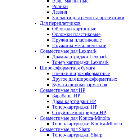
Валы магнитные
Ролики
Лезвия
Запчасти для ремонта оргтехники
Для переплетчиков
Обложки картонные
Обложки пластиковые
Пружины пластиковые
Пружины металлические
Совместимые для Lexmark
Драм-картриджи Lexmark
Тонер-картриджи Lexmark
Широкоформатная бумага
Пленки широкоформатные
Другое для широкоформатных
Бумага широкоформатная
Совместимые для HP
Барабаны HP
Драм-картриджи HP
Тонер-картриджи HP
Струйные картриджи HP
Совместимые для Konica-Minolta
Тонер-картриджи Konica-Minolta
Совместимые для Sharp
Тонер-картриджи Sharp