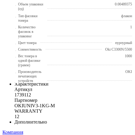
Объем упаковки
0.00489375
(ед)
Тип фасовки
флакон
тонера
Количество
1
фасовок в
упаковке
Цвет тонера
пурпурный
Совместимость
Oki C3300N/5500
Вес тонера в
1000
одной фасовке
(грамм)
Производитель
OKI
печатающих
устройств
Характеристики
Артикул
1739112
Партномер
OKIUNIV3-1KG-M
WARRANTY
12
Дополнительно
Компания