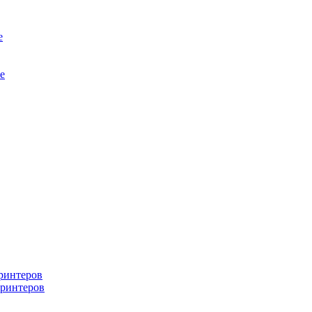
е
е
ринтеров
ринтеров