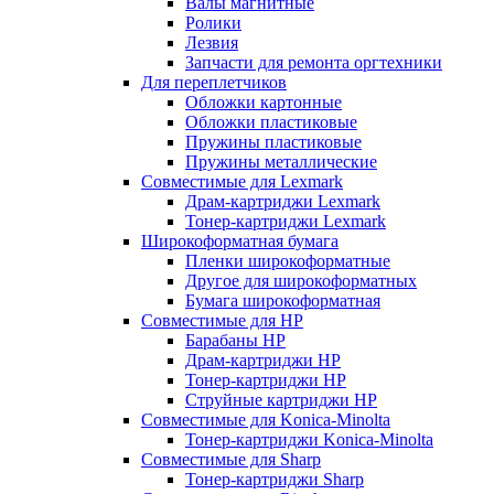
Валы магнитные
Ролики
Лезвия
Запчасти для ремонта оргтехники
Для переплетчиков
Обложки картонные
Обложки пластиковые
Пружины пластиковые
Пружины металлические
Совместимые для Lexmark
Драм-картриджи Lexmark
Тонер-картриджи Lexmark
Широкоформатная бумага
Пленки широкоформатные
Другое для широкоформатных
Бумага широкоформатная
Совместимые для HP
Барабаны HP
Драм-картриджи HP
Тонер-картриджи HP
Струйные картриджи HP
Совместимые для Konica-Minolta
Тонер-картриджи Konica-Minolta
Совместимые для Sharp
Тонер-картриджи Sharp