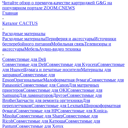
Читайте обзор о премиум-качестве картриджей G&G на
популярном портале ZOOM.CNEWS
Главная
-
Каталог CACTUS
-
Расходные материалы
Расходные материалы
Периферия и аксессуары
Источники
бесперебойного питания
Мобильная связь
Телевизоры и
аксессуары
Мебель
Аудио-видео техника
-
Совместимые для Deli
Совместимые для Deli
Совместимые для Kyocera
Совместимые
для Huawei
Бумага и печатные носители
Материалы для
заправки
Совместимые для
Epson
Оригинальные
Малоформатная бумага
Совместимые для
Panasonic
Совместимые для Canon
Для матричных
принтеров
Совместимые для OKI
Совместимые для
Samsung
Для ламинаторов
Другое
Совместимые для
Brother
Запчасти для ремонта оргтехники
Для
переплетчиков
Совместимые для Lexmark
Широкоформатная
бумага
Совместимые для HP
Совместимые для Konica-
Minolta
Совместимые для Sharp
Совместимые для
Ricoh
Совместимые для Катюша
Совместимые для
Pantum
Совместимые для Xerox