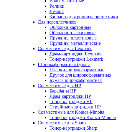
Валы магнитные
Ролики
Лезвия
Запчасти для ремонта оргтехники
Для переплетчиков
Обложки картонные
Обложки пластиковые
Пружины пластиковые
Пружины металлические
Совместимые для Lexmark
Драм-картриджи Lexmark
Тонер-картриджи Lexmark
Широкоформатная бумага
Пленки широкоформатные
Другое для широкоформатных
Бумага широкоформатная
Совместимые для HP
Барабаны HP
Драм-картриджи HP
Тонер-картриджи HP
Струйные картриджи HP
Совместимые для Konica-Minolta
Тонер-картриджи Konica-Minolta
Совместимые для Sharp
Тонер-картриджи Sharp