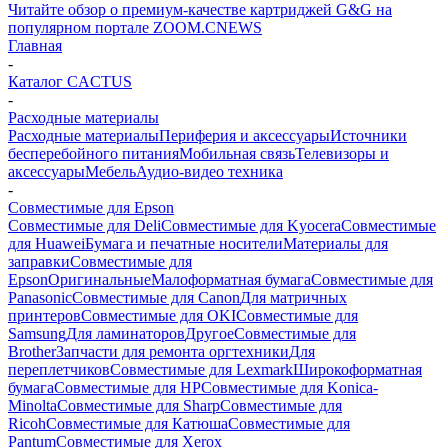
Читайте обзор о премиум-качестве картриджей G&G на
популярном портале ZOOM.CNEWS
Главная
-
Каталог CACTUS
-
Расходные материалы
Расходные материалы
Периферия и аксессуары
Источники
бесперебойного питания
Мобильная связь
Телевизоры и
аксессуары
Мебель
Аудио-видео техника
-
Совместимые для Epson
Совместимые для Deli
Совместимые для Kyocera
Совместимые
для Huawei
Бумага и печатные носители
Материалы для
заправки
Совместимые для
Epson
Оригинальные
Малоформатная бумага
Совместимые для
Panasonic
Совместимые для Canon
Для матричных
принтеров
Совместимые для OKI
Совместимые для
Samsung
Для ламинаторов
Другое
Совместимые для
Brother
Запчасти для ремонта оргтехники
Для
переплетчиков
Совместимые для Lexmark
Широкоформатная
бумага
Совместимые для HP
Совместимые для Konica-
Minolta
Совместимые для Sharp
Совместимые для
Ricoh
Совместимые для Катюша
Совместимые для
Pantum
Совместимые для Xerox