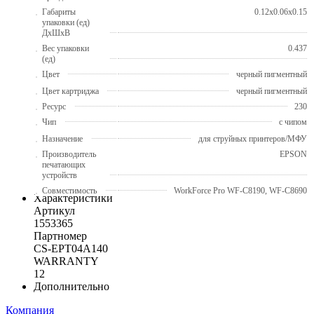
Габариты
0.12x0.06x0.15
упаковки (ед)
ДхШхВ
Вес упаковки
0.437
(ед)
Цвет
черный пигментный
Цвет картриджа
черный пигментный
Ресурс
230
Чип
с чипом
Назначение
для струйных принтеров/МФУ
Производитель
EPSON
печатающих
устройств
Совместимость
WorkForce Pro WF-C8190, WF-C8690
Характеристики
Артикул
1553365
Партномер
CS-EPT04A140
WARRANTY
12
Дополнительно
Компания