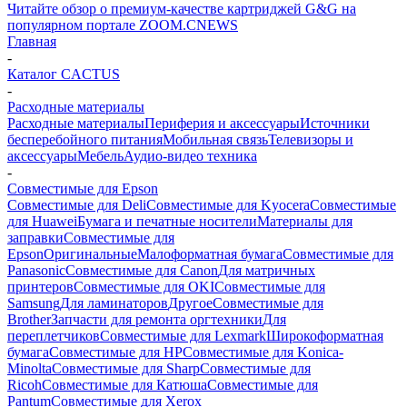
Читайте обзор о премиум-качестве картриджей G&G на
популярном портале ZOOM.CNEWS
Главная
-
Каталог CACTUS
-
Расходные материалы
Расходные материалы
Периферия и аксессуары
Источники
бесперебойного питания
Мобильная связь
Телевизоры и
аксессуары
Мебель
Аудио-видео техника
-
Совместимые для Epson
Совместимые для Deli
Совместимые для Kyocera
Совместимые
для Huawei
Бумага и печатные носители
Материалы для
заправки
Совместимые для
Epson
Оригинальные
Малоформатная бумага
Совместимые для
Panasonic
Совместимые для Canon
Для матричных
принтеров
Совместимые для OKI
Совместимые для
Samsung
Для ламинаторов
Другое
Совместимые для
Brother
Запчасти для ремонта оргтехники
Для
переплетчиков
Совместимые для Lexmark
Широкоформатная
бумага
Совместимые для HP
Совместимые для Konica-
Minolta
Совместимые для Sharp
Совместимые для
Ricoh
Совместимые для Катюша
Совместимые для
Pantum
Совместимые для Xerox