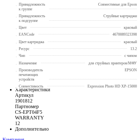
Принадлежность
Совместимые для Epson
к группе
Принадлежность
Струйные картриджи
к подгруппе
Цвет
красный
EANCode
4670089323398
Цвет картриджа
красный
Ресурс
13.2
Чип
с чипом
Назначение
для струйных принтеров/МФУ
Производитель
EPSON
печатающих
устройств
Совместимость
Expression Photo HD XP-15000
Характеристики
Артикул
1901812
Партномер
CS-EPT04F5
WARRANTY
12
Дополнительно
Компания