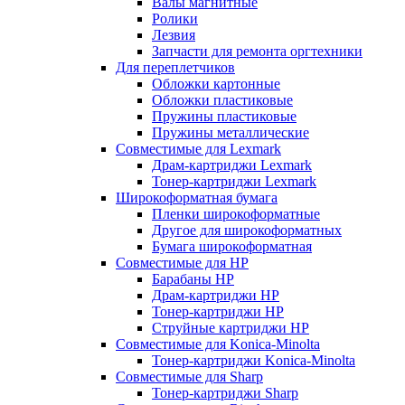
Валы магнитные
Ролики
Лезвия
Запчасти для ремонта оргтехники
Для переплетчиков
Обложки картонные
Обложки пластиковые
Пружины пластиковые
Пружины металлические
Совместимые для Lexmark
Драм-картриджи Lexmark
Тонер-картриджи Lexmark
Широкоформатная бумага
Пленки широкоформатные
Другое для широкоформатных
Бумага широкоформатная
Совместимые для HP
Барабаны HP
Драм-картриджи HP
Тонер-картриджи HP
Струйные картриджи HP
Совместимые для Konica-Minolta
Тонер-картриджи Konica-Minolta
Совместимые для Sharp
Тонер-картриджи Sharp