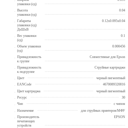
упаковки (ед)
Высота
0.04
упаковки (ед)
Габариты
0.12x0.095x0.04
упаковки (ед)
ДхШхВ
Вес упаковки
0.1
(ед)
Объем упаковки
0.000456
(ед)
Принадлежность
Совместимые для Epson
к группе
Принадлежность
Струйные картриджи
к подгруппе
Цвет
черный пигментный
EANCode
4670089320816
Цвет картриджа
черный пигментный
Ресурс
30
Чип
с чипом
Назначение
для струйных принтеров/МФУ
Производитель
EPSON
печатающих
устройств