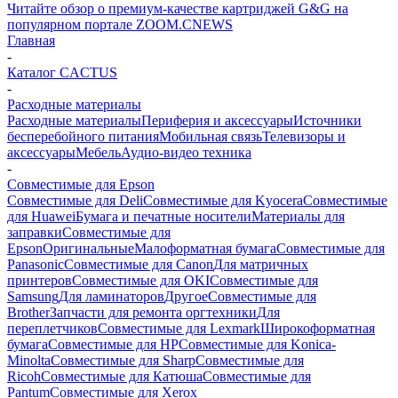
Читайте обзор о премиум-качестве картриджей G&G на
популярном портале ZOOM.CNEWS
Главная
-
Каталог CACTUS
-
Расходные материалы
Расходные материалы
Периферия и аксессуары
Источники
бесперебойного питания
Мобильная связь
Телевизоры и
аксессуары
Мебель
Аудио-видео техника
-
Совместимые для Epson
Совместимые для Deli
Совместимые для Kyocera
Совместимые
для Huawei
Бумага и печатные носители
Материалы для
заправки
Совместимые для
Epson
Оригинальные
Малоформатная бумага
Совместимые для
Panasonic
Совместимые для Canon
Для матричных
принтеров
Совместимые для OKI
Совместимые для
Samsung
Для ламинаторов
Другое
Совместимые для
Brother
Запчасти для ремонта оргтехники
Для
переплетчиков
Совместимые для Lexmark
Широкоформатная
бумага
Совместимые для HP
Совместимые для Konica-
Minolta
Совместимые для Sharp
Совместимые для
Ricoh
Совместимые для Катюша
Совместимые для
Pantum
Совместимые для Xerox