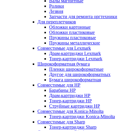
Валы магнитные
Ролики
Лезвия
Запчасти для ремонта оргтехники
Для переплетчиков
Обложки картонные
Обложки пластиковые
Пружины пластиковые
Пружины металлические
Совместимые для Lexmark
Драм-картриджи Lexmark
Тонер-картриджи Lexmark
Широкоформатная бумага
Пленки широкоформатные
Другое для широкоформатных
Бумага широкоформатная
Совместимые для HP
Барабаны HP
Драм-картриджи HP
Тонер-картриджи HP
Струйные картриджи HP
Совместимые для Konica-Minolta
Тонер-картриджи Konica-Minolta
Совместимые для Sharp
Тонер-картриджи Sharp