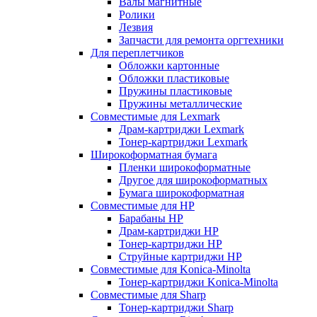
Валы магнитные
Ролики
Лезвия
Запчасти для ремонта оргтехники
Для переплетчиков
Обложки картонные
Обложки пластиковые
Пружины пластиковые
Пружины металлические
Совместимые для Lexmark
Драм-картриджи Lexmark
Тонер-картриджи Lexmark
Широкоформатная бумага
Пленки широкоформатные
Другое для широкоформатных
Бумага широкоформатная
Совместимые для HP
Барабаны HP
Драм-картриджи HP
Тонер-картриджи HP
Струйные картриджи HP
Совместимые для Konica-Minolta
Тонер-картриджи Konica-Minolta
Совместимые для Sharp
Тонер-картриджи Sharp