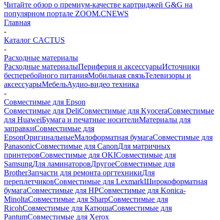
Читайте обзор о премиум-качестве картриджей G&G на
популярном портале ZOOM.CNEWS
Главная
-
Каталог CACTUS
-
Расходные материалы
Расходные материалы
Периферия и аксессуары
Источники
бесперебойного питания
Мобильная связь
Телевизоры и
аксессуары
Мебель
Аудио-видео техника
-
Совместимые для Epson
Совместимые для Deli
Совместимые для Kyocera
Совместимые
для Huawei
Бумага и печатные носители
Материалы для
заправки
Совместимые для
Epson
Оригинальные
Малоформатная бумага
Совместимые для
Panasonic
Совместимые для Canon
Для матричных
принтеров
Совместимые для OKI
Совместимые для
Samsung
Для ламинаторов
Другое
Совместимые для
Brother
Запчасти для ремонта оргтехники
Для
переплетчиков
Совместимые для Lexmark
Широкоформатная
бумага
Совместимые для HP
Совместимые для Konica-
Minolta
Совместимые для Sharp
Совместимые для
Ricoh
Совместимые для Катюша
Совместимые для
Pantum
Совместимые для Xerox