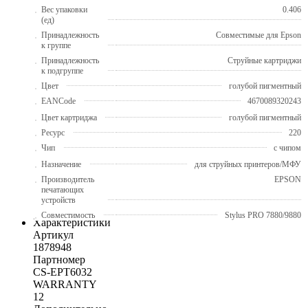
Вес упаковки
0.406
(ед)
Принадлежность
Совместимые для Epson
к группе
Принадлежность
Струйные картриджи
к подгруппе
Цвет
голубой пигментный
EANCode
4670089320243
Цвет картриджа
голубой пигментный
Ресурс
220
Чип
с чипом
Назначение
для струйных принтеров/МФУ
Производитель
EPSON
печатающих
устройств
Совместимость
Stylus PRO 7880/9880
Характеристики
Артикул
1878948
Партномер
CS-EPT6032
WARRANTY
12