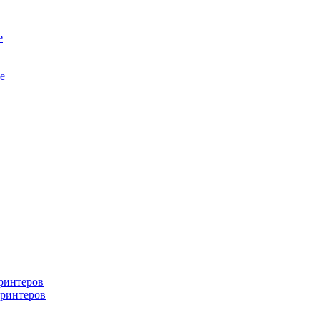
е
е
ринтеров
ринтеров