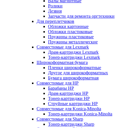
Валы магнитные
Ролики
Лезвия
Запчасти для ремонта оргтехники
Для переплетчиков
Обложки картонные
Обложки пластиковые
Пружины пластиковые
Пружины металлические
Совместимые для Lexmark
Драм-картриджи Lexmark
Тонер-картриджи Lexmark
Широкоформатная бумага
Пленки широкоформатные
Другое для широкоформатных
Бумага широкоформатная
Совместимые для HP
Барабаны HP
Драм-картриджи HP
Тонер-картриджи HP
Струйные картриджи HP
Совместимые для Konica-Minolta
Тонер-картриджи Konica-Minolta
Совместимые для Sharp
Тонер-картриджи Sharp