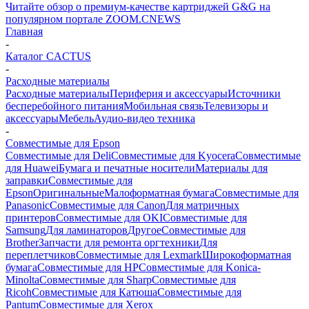
Читайте обзор о премиум-качестве картриджей G&G на
популярном портале ZOOM.CNEWS
Главная
-
Каталог CACTUS
-
Расходные материалы
Расходные материалы
Периферия и аксессуары
Источники
бесперебойного питания
Мобильная связь
Телевизоры и
аксессуары
Мебель
Аудио-видео техника
-
Совместимые для Epson
Совместимые для Deli
Совместимые для Kyocera
Совместимые
для Huawei
Бумага и печатные носители
Материалы для
заправки
Совместимые для
Epson
Оригинальные
Малоформатная бумага
Совместимые для
Panasonic
Совместимые для Canon
Для матричных
принтеров
Совместимые для OKI
Совместимые для
Samsung
Для ламинаторов
Другое
Совместимые для
Brother
Запчасти для ремонта оргтехники
Для
переплетчиков
Совместимые для Lexmark
Широкоформатная
бумага
Совместимые для HP
Совместимые для Konica-
Minolta
Совместимые для Sharp
Совместимые для
Ricoh
Совместимые для Катюша
Совместимые для
Pantum
Совместимые для Xerox