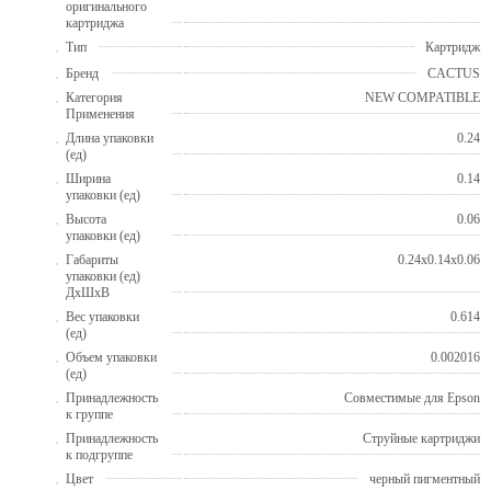
оригинального
картриджа
Тип
Картридж
Бренд
CACTUS
Категория
NEW COMPATIBLE
Применения
Длина упаковки
0.24
(ед)
Ширина
0.14
упаковки (ед)
Высота
0.06
упаковки (ед)
Габариты
0.24x0.14x0.06
упаковки (ед)
ДхШхВ
Вес упаковки
0.614
(ед)
Объем упаковки
0.002016
(ед)
Принадлежность
Совместимые для Epson
к группе
Принадлежность
Струйные картриджи
к подгруппе
Цвет
черный пигментный