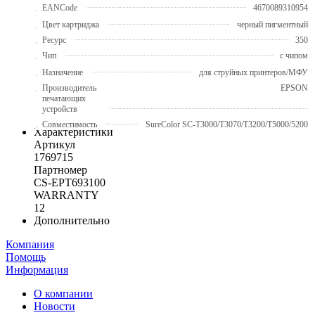
EANCode
4670089310954
Цвет картриджа
черный пигментный
Ресурс
350
Чип
с чипом
Назначение
для струйных принтеров/МФУ
Производитель
EPSON
печатающих
устройств
Совместимость
SureColor SC-T3000/T3070/T3200/T5000/5200
Характеристики
Артикул
1769715
Партномер
CS-EPT693100
WARRANTY
12
Дополнительно
Компания
Помощь
Информация
О компании
Новости