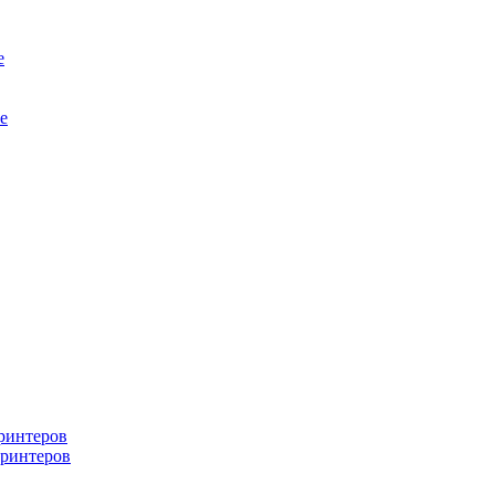
е
е
ринтеров
ринтеров