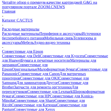
Читайте обзор о премиум-качестве картриджей G&G на
популярном портале ZOOM.CNEWS
Главная
-
Каталог CACTUS
-
Расходные материалы
Расходные материалы
Периферия и аксессуары
Источники
бесперебойного питания
Мобильная связь
Телевизоры и
аксессуары
Мебель
Аудио-видео техника
-
Совместимые для Epson
Совместимые для Deli
Совместимые для Kyocera
Совместимые
для Huawei
Бумага и печатные носители
Материалы для
заправки
Совместимые для
Epson
Оригинальные
Малоформатная бумага
Совместимые для
Panasonic
Совместимые для Canon
Для матричных
принтеров
Совместимые для OKI
Совместимые для
Samsung
Для ламинаторов
Другое
Совместимые для
Brother
Запчасти для ремонта оргтехники
Для
переплетчиков
Совместимые для Lexmark
Широкоформатная
бумага
Совместимые для HP
Совместимые для Konica-
Minolta
Совместимые для Sharp
Совместимые для
Ricoh
Совместимые для Катюша
Совместимые для
Pantum
Совместимые для Xerox