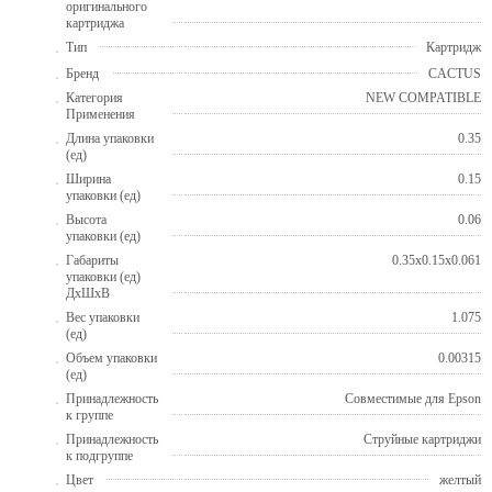
оригинального
картриджа
Тип
Картридж
Бренд
CACTUS
Категория
NEW COMPATIBLE
Применения
Длина упаковки
0.35
(ед)
Ширина
0.15
упаковки (ед)
Высота
0.06
упаковки (ед)
Габариты
0.35x0.15x0.061
упаковки (ед)
ДхШхВ
Вес упаковки
1.075
(ед)
Объем упаковки
0.00315
(ед)
Принадлежность
Совместимые для Epson
к группе
Принадлежность
Струйные картриджи
к подгруппе
Цвет
желтый