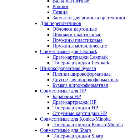
Валы магнитные
Ролики
Лезвия
Запчасти для ремонта оргтехники
Для переплетчиков
Обложки картонные
Обложки пластиковые
Пружины пластиковые
Пружины металлические
Совместимые для Lexmark
Драм-картриджи Lexmark
Тонер-картриджи Lexmark
Широкоформатная бумага
Пленки широкоформатные
Другое для широкоформатных
Бумага широкоформатная
Совместимые для HP
Барабаны HP
Драм-картриджи HP
Тонер-картриджи HP
Струйные картриджи HP
Совместимые для Konica-Minolta
Тонер-картриджи Konica-Minolta
Совместимые для Sharp
Тонер-картриджи Sharp