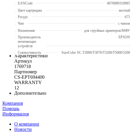
EANCode
4670089310985
Цвет картриджа
желтый
Ресурс
675
Чип
с чипом
Назначение
для струйных принтеров/МФУ
Производитель
EPSON
печатающих
устройств
Совместимость
SureColor SC-T3000/T3070/T3200/T5000/5200
Характеристики
Артикул
1769718
Партномер
CS-EPT694400
WARRANTY
12
Дополнительно
Компания
Помощь
Информация
О компании
Новости