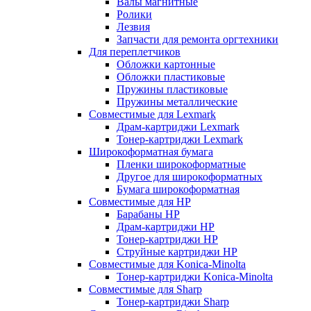
Валы магнитные
Ролики
Лезвия
Запчасти для ремонта оргтехники
Для переплетчиков
Обложки картонные
Обложки пластиковые
Пружины пластиковые
Пружины металлические
Совместимые для Lexmark
Драм-картриджи Lexmark
Тонер-картриджи Lexmark
Широкоформатная бумага
Пленки широкоформатные
Другое для широкоформатных
Бумага широкоформатная
Совместимые для HP
Барабаны HP
Драм-картриджи HP
Тонер-картриджи HP
Струйные картриджи HP
Совместимые для Konica-Minolta
Тонер-картриджи Konica-Minolta
Совместимые для Sharp
Тонер-картриджи Sharp