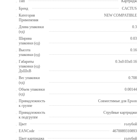
Тип
Картридж
Бренд
CACTUS
Категория
NEW COMPATIBLE
Применения
Длина упаковки
0.3
(ед)
Ширина
0.03
упаковки (ед)
Высота
0.16
упаковки (ед)
Габариты
0.3x0.03x0.16
упаковки (ед)
ДхШхВ
Вес упаковки
0.708
(ед)
Объем упаковки
0.00144
(ед)
Принадлежность
Совместимые для Epson
к группе
Принадлежность
Струйные картриджи
к подгруппе
Цвет
голубой
EANCode
4670089310893
Цвет картриджа
голубой