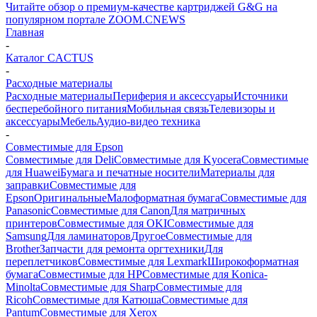
Читайте обзор о премиум-качестве картриджей G&G на
популярном портале ZOOM.CNEWS
Главная
-
Каталог CACTUS
-
Расходные материалы
Расходные материалы
Периферия и аксессуары
Источники
бесперебойного питания
Мобильная связь
Телевизоры и
аксессуары
Мебель
Аудио-видео техника
-
Совместимые для Epson
Совместимые для Deli
Совместимые для Kyocera
Совместимые
для Huawei
Бумага и печатные носители
Материалы для
заправки
Совместимые для
Epson
Оригинальные
Малоформатная бумага
Совместимые для
Panasonic
Совместимые для Canon
Для матричных
принтеров
Совместимые для OKI
Совместимые для
Samsung
Для ламинаторов
Другое
Совместимые для
Brother
Запчасти для ремонта оргтехники
Для
переплетчиков
Совместимые для Lexmark
Широкоформатная
бумага
Совместимые для HP
Совместимые для Konica-
Minolta
Совместимые для Sharp
Совместимые для
Ricoh
Совместимые для Катюша
Совместимые для
Pantum
Совместимые для Xerox