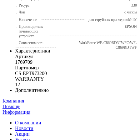
Ресурс
330
Чип
с чипом
Назначение
для струйных принтеров/МФУ
Производитель
EPSON
печатающих
устройств
Совместимость
WorkForce WF-C869RD3TWFC/WF-
C869RDTWF
Характеристики
Артикул
1769709
Партномер
CS-EPT973200
WARRANTY
12
Дополнительно
Компания
Помощь
Информация
О компании
Новости
Акции
Услуги