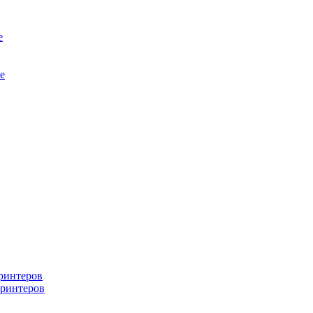
е
е
ринтеров
ринтеров