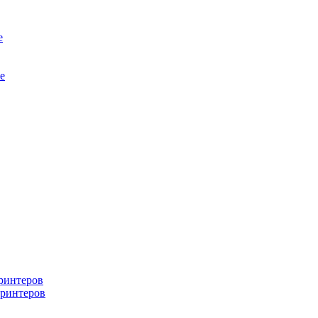
е
е
ринтеров
ринтеров