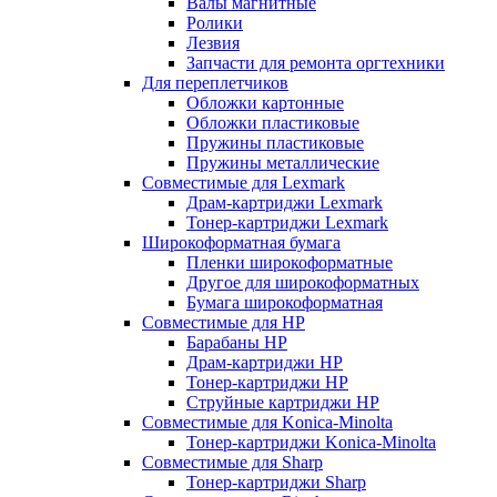
Валы магнитные
Ролики
Лезвия
Запчасти для ремонта оргтехники
Для переплетчиков
Обложки картонные
Обложки пластиковые
Пружины пластиковые
Пружины металлические
Совместимые для Lexmark
Драм-картриджи Lexmark
Тонер-картриджи Lexmark
Широкоформатная бумага
Пленки широкоформатные
Другое для широкоформатных
Бумага широкоформатная
Совместимые для HP
Барабаны HP
Драм-картриджи HP
Тонер-картриджи HP
Струйные картриджи HP
Совместимые для Konica-Minolta
Тонер-картриджи Konica-Minolta
Совместимые для Sharp
Тонер-картриджи Sharp