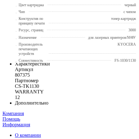
Цвет картриджа
черный
Чип
с чипом
Конструктив по
тонер-картридж
принципу печати
Ресурс, страниц
3000
Назначение
для лазерных принтеров/МФУ
Производитель
KYOCERA
печатающих
устройств
Совместимость
FS-1030/1130
Характеристики
Артикул
807375
Партномер
CS-TK1130
WARRANTY
12
Дополнительно
Компания
Помощь
Информация
О компании