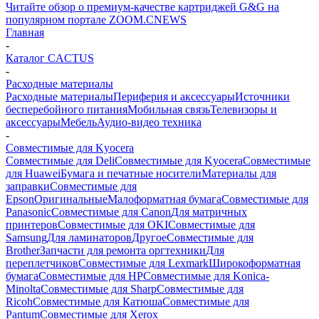
Читайте обзор о премиум-качестве картриджей G&G на
популярном портале ZOOM.CNEWS
Главная
-
Каталог CACTUS
-
Расходные материалы
Расходные материалы
Периферия и аксессуары
Источники
бесперебойного питания
Мобильная связь
Телевизоры и
аксессуары
Мебель
Аудио-видео техника
-
Совместимые для Kyocera
Совместимые для Deli
Совместимые для Kyocera
Совместимые
для Huawei
Бумага и печатные носители
Материалы для
заправки
Совместимые для
Epson
Оригинальные
Малоформатная бумага
Совместимые для
Panasonic
Совместимые для Canon
Для матричных
принтеров
Совместимые для OKI
Совместимые для
Samsung
Для ламинаторов
Другое
Совместимые для
Brother
Запчасти для ремонта оргтехники
Для
переплетчиков
Совместимые для Lexmark
Широкоформатная
бумага
Совместимые для HP
Совместимые для Konica-
Minolta
Совместимые для Sharp
Совместимые для
Ricoh
Совместимые для Катюша
Совместимые для
Pantum
Совместимые для Xerox