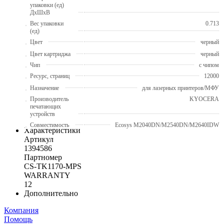
упаковки (ед)
ДхШхВ
Вес упаковки
0.713
(ед)
Цвет
черный
Цвет картриджа
черный
Чип
с чипом
Ресурс, страниц
12000
Назначение
для лазерных принтеров/МФУ
Производитель
KYOCERA
печатающих
устройств
Совместимость
Ecosys M2040DN/M2540DN/M2640IDW
Характеристики
Артикул
1394586
Партномер
CS-TK1170-MPS
WARRANTY
12
Дополнительно
Компания
Помощь