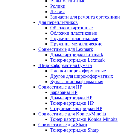
Валы магнитные
Ролики
Лезвия
Запчасти для ремонта оргтехники
Для переплетчиков
Обложки картонные
Обложки пластиковые
Пружины пластиковые
Пружины металлические
Совместимые для Lexmark
Драм-картриджи Lexmark
Тонер-картриджи Lexmark
Широкоформатная бумага
Пленки широкоформатные
Другое для широкоформатных
Бумага широкоформатная
Совместимые для HP
Барабаны HP
Драм-картриджи HP
Тонер-картриджи HP
Струйные картриджи HP
Совместимые для Konica-Minolta
Тонер-картриджи Konica-Minolta
Совместимые для Sharp
Тонер-картриджи Sharp