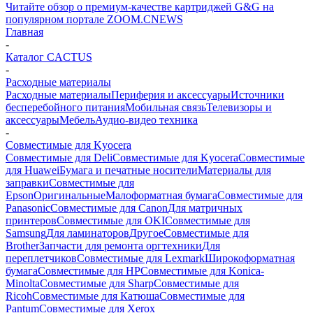
Читайте обзор о премиум-качестве картриджей G&G на
популярном портале ZOOM.CNEWS
Главная
-
Каталог CACTUS
-
Расходные материалы
Расходные материалы
Периферия и аксессуары
Источники
бесперебойного питания
Мобильная связь
Телевизоры и
аксессуары
Мебель
Аудио-видео техника
-
Совместимые для Kyocera
Совместимые для Deli
Совместимые для Kyocera
Совместимые
для Huawei
Бумага и печатные носители
Материалы для
заправки
Совместимые для
Epson
Оригинальные
Малоформатная бумага
Совместимые для
Panasonic
Совместимые для Canon
Для матричных
принтеров
Совместимые для OKI
Совместимые для
Samsung
Для ламинаторов
Другое
Совместимые для
Brother
Запчасти для ремонта оргтехники
Для
переплетчиков
Совместимые для Lexmark
Широкоформатная
бумага
Совместимые для HP
Совместимые для Konica-
Minolta
Совместимые для Sharp
Совместимые для
Ricoh
Совместимые для Катюша
Совместимые для
Pantum
Совместимые для Xerox