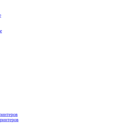
е
е
ринтеров
ринтеров