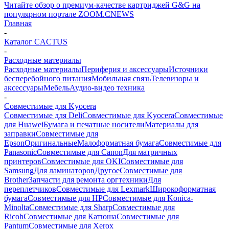
Читайте обзор о премиум-качестве картриджей G&G на
популярном портале ZOOM.CNEWS
Главная
-
Каталог CACTUS
-
Расходные материалы
Расходные материалы
Периферия и аксессуары
Источники
бесперебойного питания
Мобильная связь
Телевизоры и
аксессуары
Мебель
Аудио-видео техника
-
Совместимые для Kyocera
Совместимые для Deli
Совместимые для Kyocera
Совместимые
для Huawei
Бумага и печатные носители
Материалы для
заправки
Совместимые для
Epson
Оригинальные
Малоформатная бумага
Совместимые для
Panasonic
Совместимые для Canon
Для матричных
принтеров
Совместимые для OKI
Совместимые для
Samsung
Для ламинаторов
Другое
Совместимые для
Brother
Запчасти для ремонта оргтехники
Для
переплетчиков
Совместимые для Lexmark
Широкоформатная
бумага
Совместимые для HP
Совместимые для Konica-
Minolta
Совместимые для Sharp
Совместимые для
Ricoh
Совместимые для Катюша
Совместимые для
Pantum
Совместимые для Xerox