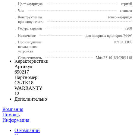
Цвет картриджа
черный
Чип
с чипом
Конструктив по
тонер-картридж
принципу печати
Ресурс, страниц
7200
Назначение
для лазерных принтеров/МФУ
Производитель
KYOCERA
печатающих
устройств
Совместимость
Mita FS 1018/1020/1118
Характеристики
Артикул
690217
Партномер
CS-TK18
WARRANTY
12
Дополнительно
Компания
Помощь
Информация
О компании