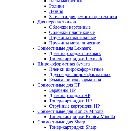
Валы магнитные
Ролики
Лезвия
Запчасти для ремонта оргтехники
Для переплетчиков
Обложки картонные
Обложки пластиковые
Пружины пластиковые
Пружины металлические
Совместимые для Lexmark
Драм-картриджи Lexmark
Тонер-картриджи Lexmark
Широкоформатная бумага
Пленки широкоформатные
Другое для широкоформатных
Бумага широкоформатная
Совместимые для HP
Барабаны HP
Драм-картриджи HP
Тонер-картриджи HP
Струйные картриджи HP
Совместимые для Konica-Minolta
Тонер-картриджи Konica-Minolta
Совместимые для Sharp
Тонер-картриджи Sharp