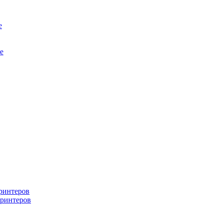
е
е
ринтеров
ринтеров