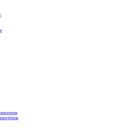
е
е
ринтеров
ринтеров