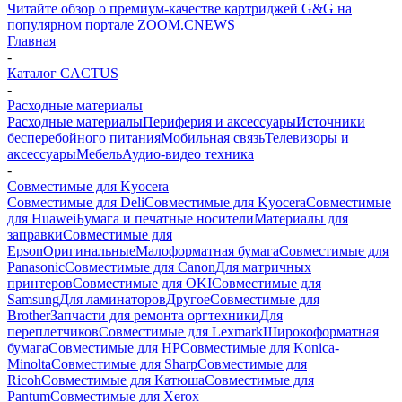
Читайте обзор о премиум-качестве картриджей G&G на
популярном портале ZOOM.CNEWS
Главная
-
Каталог CACTUS
-
Расходные материалы
Расходные материалы
Периферия и аксессуары
Источники
бесперебойного питания
Мобильная связь
Телевизоры и
аксессуары
Мебель
Аудио-видео техника
-
Совместимые для Kyocera
Совместимые для Deli
Совместимые для Kyocera
Совместимые
для Huawei
Бумага и печатные носители
Материалы для
заправки
Совместимые для
Epson
Оригинальные
Малоформатная бумага
Совместимые для
Panasonic
Совместимые для Canon
Для матричных
принтеров
Совместимые для OKI
Совместимые для
Samsung
Для ламинаторов
Другое
Совместимые для
Brother
Запчасти для ремонта оргтехники
Для
переплетчиков
Совместимые для Lexmark
Широкоформатная
бумага
Совместимые для HP
Совместимые для Konica-
Minolta
Совместимые для Sharp
Совместимые для
Ricoh
Совместимые для Катюша
Совместимые для
Pantum
Совместимые для Xerox