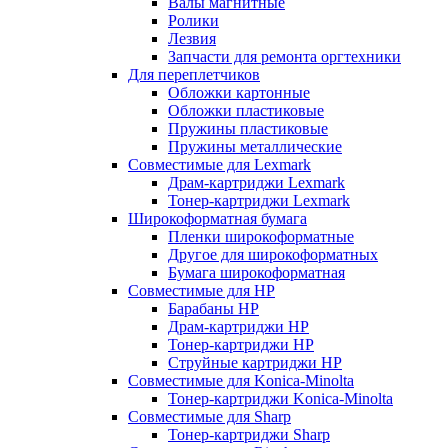
Валы магнитные
Ролики
Лезвия
Запчасти для ремонта оргтехники
Для переплетчиков
Обложки картонные
Обложки пластиковые
Пружины пластиковые
Пружины металлические
Совместимые для Lexmark
Драм-картриджи Lexmark
Тонер-картриджи Lexmark
Широкоформатная бумага
Пленки широкоформатные
Другое для широкоформатных
Бумага широкоформатная
Совместимые для HP
Барабаны HP
Драм-картриджи HP
Тонер-картриджи HP
Струйные картриджи HP
Совместимые для Konica-Minolta
Тонер-картриджи Konica-Minolta
Совместимые для Sharp
Тонер-картриджи Sharp