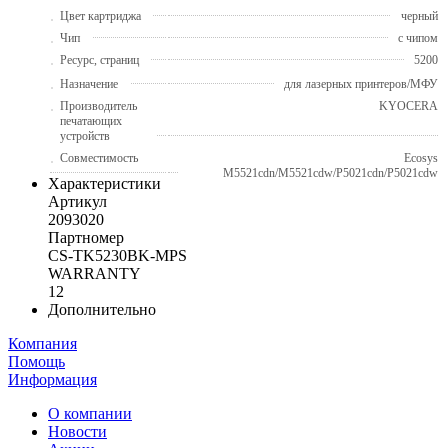
Цвет картриджа
черный
Чип
с чипом
Ресурс, страниц
5200
Назначение
для лазерных принтеров/МФУ
Производитель
KYOCERA
печатающих
устройств
Совместимость
Ecosys
M5521cdn/M5521cdw/P5021cdn/P5021cdw
Характеристики
Артикул
2093020
Партномер
CS-TK5230BK-MPS
WARRANTY
12
Дополнительно
Компания
Помощь
Информация
О компании
Новости