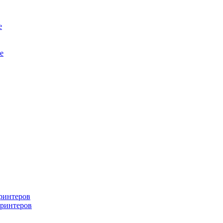
е
е
ринтеров
ринтеров