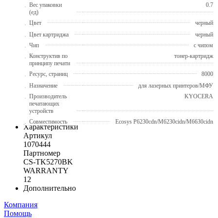
Вес упаковки
0.7
(ед)
Цвет
черный
Цвет картриджа
черный
Чип
с чипом
Конструктив по
тонер-картридж
принципу печати
Ресурс, страниц
8000
Назначение
для лазерных принтеров/МФУ
Производитель
KYOCERA
печатающих
устройств
Совместимость
Ecosys P6230cdn/M6230cidn/M6630cidn
Характеристики
Артикул
1070444
Партномер
CS-TK5270BK
WARRANTY
12
Дополнительно
Компания
Помощь