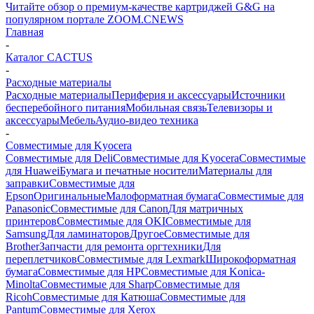
Читайте обзор о премиум-качестве картриджей G&G на
популярном портале ZOOM.CNEWS
Главная
-
Каталог CACTUS
-
Расходные материалы
Расходные материалы
Периферия и аксессуары
Источники
бесперебойного питания
Мобильная связь
Телевизоры и
аксессуары
Мебель
Аудио-видео техника
-
Совместимые для Kyocera
Совместимые для Deli
Совместимые для Kyocera
Совместимые
для Huawei
Бумага и печатные носители
Материалы для
заправки
Совместимые для
Epson
Оригинальные
Малоформатная бумага
Совместимые для
Panasonic
Совместимые для Canon
Для матричных
принтеров
Совместимые для OKI
Совместимые для
Samsung
Для ламинаторов
Другое
Совместимые для
Brother
Запчасти для ремонта оргтехники
Для
переплетчиков
Совместимые для Lexmark
Широкоформатная
бумага
Совместимые для HP
Совместимые для Konica-
Minolta
Совместимые для Sharp
Совместимые для
Ricoh
Совместимые для Катюша
Совместимые для
Pantum
Совместимые для Xerox