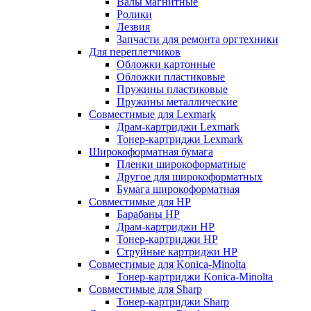
Валы магнитные
Ролики
Лезвия
Запчасти для ремонта оргтехники
Для переплетчиков
Обложки картонные
Обложки пластиковые
Пружины пластиковые
Пружины металлические
Совместимые для Lexmark
Драм-картриджи Lexmark
Тонер-картриджи Lexmark
Широкоформатная бумага
Пленки широкоформатные
Другое для широкоформатных
Бумага широкоформатная
Совместимые для HP
Барабаны HP
Драм-картриджи HP
Тонер-картриджи HP
Струйные картриджи HP
Совместимые для Konica-Minolta
Тонер-картриджи Konica-Minolta
Совместимые для Sharp
Тонер-картриджи Sharp