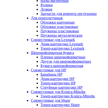
Валы магнитные
Ролики
Лезвия
Запчасти для ремонта оргтехники
Для переплетчиков
Обложки картонные
Обложки пластиковые
Пружины пластиковые
Пружины металлические
Совместимые для Lexmark
Драм-картриджи Lexmark
Тонер-картриджи Lexmark
Широкоформатная бумага
Пленки широкоформатные
Другое для широкоформатных
Бумага широкоформатная
Совместимые для HP
Барабаны HP
Драм-картриджи HP
Тонер-картриджи HP
Струйные картриджи HP
Совместимые для Konica-Minolta
Тонер-картриджи Konica-Minolta
Совместимые для Sharp
Тонер-картриджи Sharp