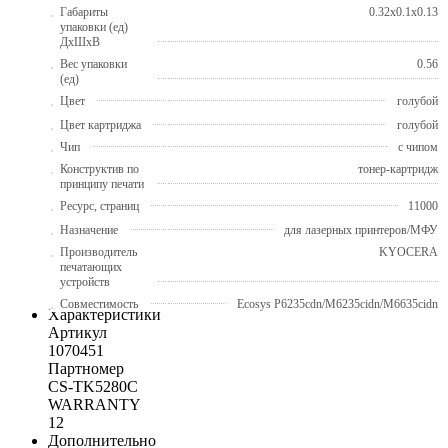
Габариты
0.32x0.1x0.13
упаковки (ед)
ДхШхВ
Вес упаковки
0.56
(ед)
Цвет
голубой
Цвет картриджа
голубой
Чип
с чипом
Конструктив по
тонер-картридж
принципу печати
Ресурс, страниц
11000
Назначение
для лазерных принтеров/МФУ
Производитель
KYOCERA
печатающих
устройств
Совместимость
Ecosys P6235cdn/M6235cidn/M6635cidn
Характеристики
Артикул
1070451
Партномер
CS-TK5280C
WARRANTY
12
Дополнительно