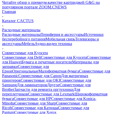
Читайте обзор о премиум-качестве картриджей G&G на
популярном портале ZOOM.CNEWS
Главная
-
Каталог CACTUS
-
Расходные материалы
Расходные материалы
Периферия и аксессуары
Источники
бесперебойного питания
Мобильная связь
Телевизоры и
аксессуары
Мебель
Аудио-видео техника
-
Совместимые для Kyocera
Совместимые для Deli
Совместимые для Kyocera
Совместимые
для Huawei
Бумага и печатные носители
Материалы для
заправки
Совместимые для
Epson
Оригинальные
Малоформатная бумага
Совместимые для
Panasonic
Совместимые для Canon
Для матричных
принтеров
Совместимые для OKI
Совместимые для
Samsung
Для ламинаторов
Другое
Совместимые для
Brother
Запчасти для ремонта оргтехники
Для
переплетчиков
Совместимые для Lexmark
Широкоформатная
бумага
Совместимые для HP
Совместимые для Konica-
Minolta
Совместимые для Sharp
Совместимые для
Ricoh
Совместимые для Катюша
Совместимые для
Pantum
Совместимые для Xerox