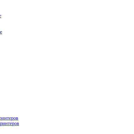
е
е
ринтеров
ринтеров