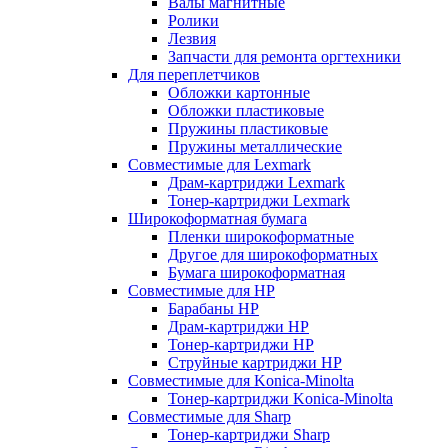
Валы магнитные
Ролики
Лезвия
Запчасти для ремонта оргтехники
Для переплетчиков
Обложки картонные
Обложки пластиковые
Пружины пластиковые
Пружины металлические
Совместимые для Lexmark
Драм-картриджи Lexmark
Тонер-картриджи Lexmark
Широкоформатная бумага
Пленки широкоформатные
Другое для широкоформатных
Бумага широкоформатная
Совместимые для HP
Барабаны HP
Драм-картриджи HP
Тонер-картриджи HP
Струйные картриджи HP
Совместимые для Konica-Minolta
Тонер-картриджи Konica-Minolta
Совместимые для Sharp
Тонер-картриджи Sharp