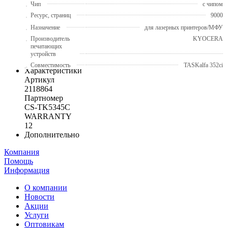
Чип
с чипом
Ресурс, страниц
9000
Назначение
для лазерных принтеров/МФУ
Производитель
KYOCERA
печатающих
устройств
Совместимость
TASKalfa 352ci
Характеристики
Артикул
2118864
Партномер
CS-TK5345С
WARRANTY
12
Дополнительно
Компания
Помощь
Информация
О компании
Новости
Акции
Услуги
Оптовикам