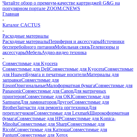
Читайте обзор о премиум-качестве картриджей G&G на
популярном портале ZOOM.CNEWS
Главная
-
Каталог CACTUS
-
Расходные материалы
Расходные материалы
Периферия и аксессуары
Источники
бесперебойного питания
Мобильная связь
Телевизоры и
аксессуары
Мебель
Аудио-видео техника
-
Совместимые для Kyocera
Совместимые для Deli
Совместимые для Kyocera
Совместимые
для Huawei
Бумага и печатные носители
Материалы для
заправки
Совместимые для
Epson
Оригинальные
Малоформатная бумага
Совместимые для
Panasonic
Совместимые для Canon
Для матричных
принтеров
Совместимые для OKI
Совместимые для
Samsung
Для ламинаторов
Другое
Совместимые для
Brother
Запчасти для ремонта оргтехники
Для
переплетчиков
Совместимые для Lexmark
Широкоформатная
бумага
Совместимые для HP
Совместимые для Konica-
Minolta
Совместимые для Sharp
Совместимые для
Ricoh
Совместимые для Катюша
Совместимые для
Pantum
Совместимые для Xerox