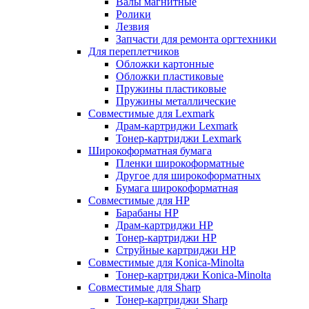
Валы магнитные
Ролики
Лезвия
Запчасти для ремонта оргтехники
Для переплетчиков
Обложки картонные
Обложки пластиковые
Пружины пластиковые
Пружины металлические
Совместимые для Lexmark
Драм-картриджи Lexmark
Тонер-картриджи Lexmark
Широкоформатная бумага
Пленки широкоформатные
Другое для широкоформатных
Бумага широкоформатная
Совместимые для HP
Барабаны HP
Драм-картриджи HP
Тонер-картриджи HP
Струйные картриджи HP
Совместимые для Konica-Minolta
Тонер-картриджи Konica-Minolta
Совместимые для Sharp
Тонер-картриджи Sharp