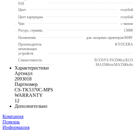
(ед)
Цвет
голубой
Цвет картриджа
голубой
Чип
с чипом
Ресурс, страниц
13000
Назначение
для лазерных принтеров/МФУ
Производитель
KYOCERA
печатающих
устройств
Совместимость
ECOSYS PA3500cx/ECO
MA3500cix/MA3500cifx
Характеристики
Артикул
2093018
Партномер
CS-TK5370C-MPS
WARRANTY
12
Дополнительно
Компания
Помощь
Информация