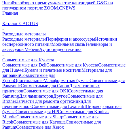
Читайте обзор о премиум-качестве картриджей G&G на
популярном портале ZOOM.CNEWS
Главная
-
Каталог CACTUS
-
Расходные материалы
Расходные материалы
Периферия и аксессуары
Источники
бесперебойного питания
Мобильная связь
Телевизоры и
аксессуары
Мебель
Аудио-видео техника
-
Совместимые для Kyocera
Совместимые для Deli
Совместимые для Kyocera
Совместимые
для Huawei
Бумага и печатные носители
Материалы для
заправки
Совместимые для
Epson
Оригинальные
Малоформатная бумага
Совместимые для
Panasonic
Совместимые для Canon
Для матричных
принтеров
Совместимые для OKI
Совместимые для
Samsung
Для ламинаторов
Другое
Совместимые для
Brother
Запчасти для ремонта оргтехники
Для
переплетчиков
Совместимые для Lexmark
Широкоформатная
бумага
Совместимые для HP
Совместимые для Konica-
Minolta
Совместимые для Sharp
Совместимые для
Ricoh
Совместимые для Катюша
Совместимые для
Pantum
Совместимые для Xerox