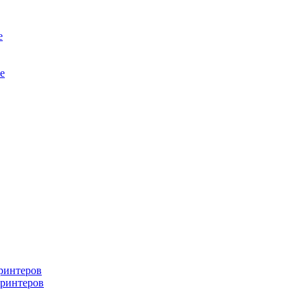
е
е
ринтеров
ринтеров