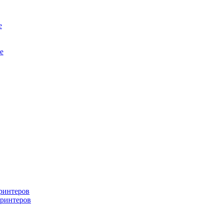
е
е
ринтеров
ринтеров