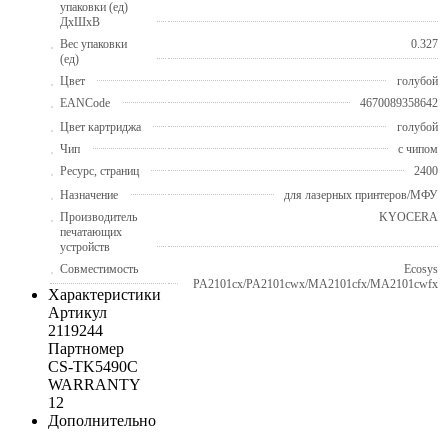
упаковки (ед)
ДхШхВ
Вес упаковки
0.327
(ед)
Цвет
голубой
EANCode
4670089358642
Цвет картриджа
голубой
Чип
с чипом
Ресурс, страниц
2400
Назначение
для лазерных принтеров/МФУ
Производитель
KYOCERA
печатающих
устройств
Совместимость
Ecosys
PA2101cx/PA2101cwx/MA2101cfx/MA2101cwfx
Характеристики
Артикул
2119244
Партномер
CS-TK5490С
WARRANTY
12
Дополнительно