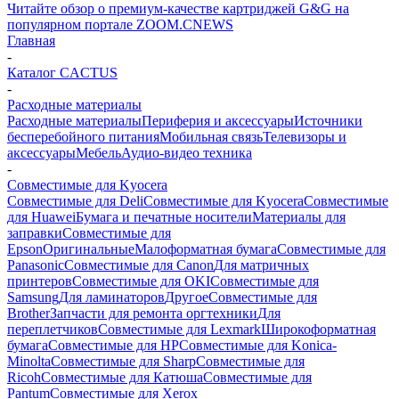
Читайте обзор о премиум-качестве картриджей G&G на
популярном портале ZOOM.CNEWS
Главная
-
Каталог CACTUS
-
Расходные материалы
Расходные материалы
Периферия и аксессуары
Источники
бесперебойного питания
Мобильная связь
Телевизоры и
аксессуары
Мебель
Аудио-видео техника
-
Совместимые для Kyocera
Совместимые для Deli
Совместимые для Kyocera
Совместимые
для Huawei
Бумага и печатные носители
Материалы для
заправки
Совместимые для
Epson
Оригинальные
Малоформатная бумага
Совместимые для
Panasonic
Совместимые для Canon
Для матричных
принтеров
Совместимые для OKI
Совместимые для
Samsung
Для ламинаторов
Другое
Совместимые для
Brother
Запчасти для ремонта оргтехники
Для
переплетчиков
Совместимые для Lexmark
Широкоформатная
бумага
Совместимые для HP
Совместимые для Konica-
Minolta
Совместимые для Sharp
Совместимые для
Ricoh
Совместимые для Катюша
Совместимые для
Pantum
Совместимые для Xerox