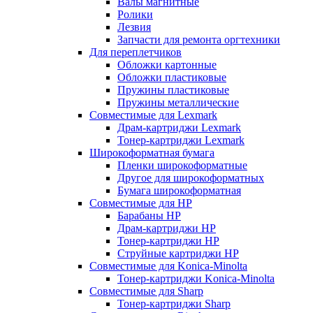
Валы магнитные
Ролики
Лезвия
Запчасти для ремонта оргтехники
Для переплетчиков
Обложки картонные
Обложки пластиковые
Пружины пластиковые
Пружины металлические
Совместимые для Lexmark
Драм-картриджи Lexmark
Тонер-картриджи Lexmark
Широкоформатная бумага
Пленки широкоформатные
Другое для широкоформатных
Бумага широкоформатная
Совместимые для HP
Барабаны HP
Драм-картриджи HP
Тонер-картриджи HP
Струйные картриджи HP
Совместимые для Konica-Minolta
Тонер-картриджи Konica-Minolta
Совместимые для Sharp
Тонер-картриджи Sharp