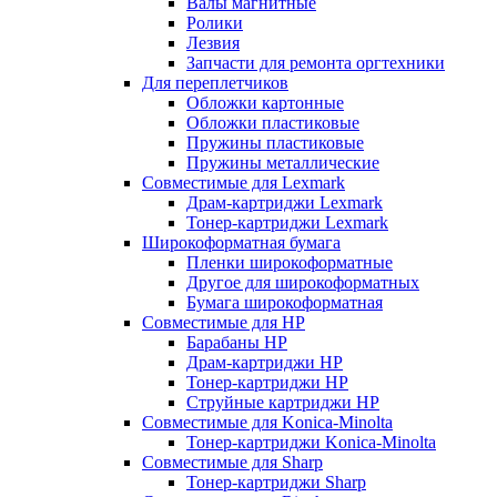
Валы магнитные
Ролики
Лезвия
Запчасти для ремонта оргтехники
Для переплетчиков
Обложки картонные
Обложки пластиковые
Пружины пластиковые
Пружины металлические
Совместимые для Lexmark
Драм-картриджи Lexmark
Тонер-картриджи Lexmark
Широкоформатная бумага
Пленки широкоформатные
Другое для широкоформатных
Бумага широкоформатная
Совместимые для HP
Барабаны HP
Драм-картриджи HP
Тонер-картриджи HP
Струйные картриджи HP
Совместимые для Konica-Minolta
Тонер-картриджи Konica-Minolta
Совместимые для Sharp
Тонер-картриджи Sharp