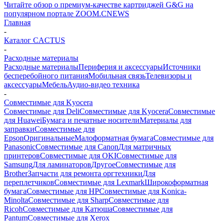
Читайте обзор о премиум-качестве картриджей G&G на
популярном портале ZOOM.CNEWS
Главная
-
Каталог CACTUS
-
Расходные материалы
Расходные материалы
Периферия и аксессуары
Источники
бесперебойного питания
Мобильная связь
Телевизоры и
аксессуары
Мебель
Аудио-видео техника
-
Совместимые для Kyocera
Совместимые для Deli
Совместимые для Kyocera
Совместимые
для Huawei
Бумага и печатные носители
Материалы для
заправки
Совместимые для
Epson
Оригинальные
Малоформатная бумага
Совместимые для
Panasonic
Совместимые для Canon
Для матричных
принтеров
Совместимые для OKI
Совместимые для
Samsung
Для ламинаторов
Другое
Совместимые для
Brother
Запчасти для ремонта оргтехники
Для
переплетчиков
Совместимые для Lexmark
Широкоформатная
бумага
Совместимые для HP
Совместимые для Konica-
Minolta
Совместимые для Sharp
Совместимые для
Ricoh
Совместимые для Катюша
Совместимые для
Pantum
Совместимые для Xerox