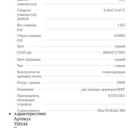
упаковки (ед)
Габариты
0.49x0.12x0.15
упаковки (ед)
ДхШхВ
Вес упаковки
1.625
(ед)
Объем упаковки
0.00882
(ед)
Цвет
черный
EANCode
4690207273091
Цвет картриджа
черный
Чип
с чипом
Конструктив по
тонер-картридж
принципу печати
Ресурс, страниц
20000
Назначение
для лазерных принтеров/МФУ
Производитель
KYOCERA
печатающих
устройств
Совместимость
Mita TASKalfa 300i
Характеристики
Артикул
358144