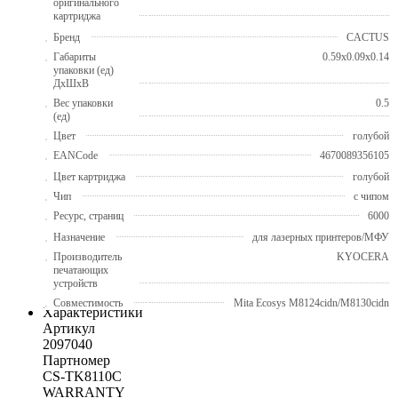
оригинального
картриджа
Бренд
CACTUS
Габариты
0.59x0.09x0.14
упаковки (ед)
ДхШхВ
Вес упаковки
0.5
(ед)
Цвет
голубой
EANCode
4670089356105
Цвет картриджа
голубой
Чип
с чипом
Ресурс, страниц
6000
Назначение
для лазерных принтеров/МФУ
Производитель
KYOCERA
печатающих
устройств
Совместимость
Mita Ecosys M8124cidn/M8130cidn
Характеристики
Артикул
2097040
Партномер
CS-TK8110C
WARRANTY