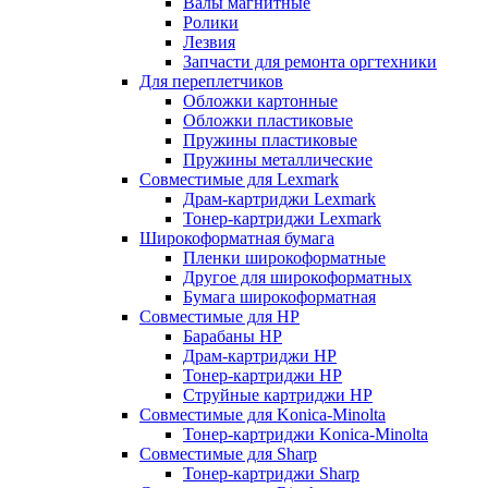
Валы магнитные
Ролики
Лезвия
Запчасти для ремонта оргтехники
Для переплетчиков
Обложки картонные
Обложки пластиковые
Пружины пластиковые
Пружины металлические
Совместимые для Lexmark
Драм-картриджи Lexmark
Тонер-картриджи Lexmark
Широкоформатная бумага
Пленки широкоформатные
Другое для широкоформатных
Бумага широкоформатная
Совместимые для HP
Барабаны HP
Драм-картриджи HP
Тонер-картриджи HP
Струйные картриджи HP
Совместимые для Konica-Minolta
Тонер-картриджи Konica-Minolta
Совместимые для Sharp
Тонер-картриджи Sharp