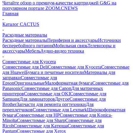
Читайте обзор о премиум-качестве картриджей G&G на
популярном портале ZOOM.CNEWS
Главная
-
Каталог CACTUS
-
Расходные материалы
Расходные материалы
Периферия и аксессуары
Источники
бесперебойного питания
Мобильная связь
Телевизоры и
аксессуары
Мебель
Аудио-видео техника
-
Совместимые для Kyocera
Совместимые для Deli
Совместимые для Kyocera
Совместимые
для Huawei
Бумага и печатные носители
Материалы для
заправки
Совместимые для
Epson
Оригинальные
Малоформатная бумага
Совместимые для
Panasonic
Совместимые для Canon
Для матричных
принтеров
Совместимые для OKI
Совместимые для
Samsung
Для ламинаторов
Другое
Совместимые для
Brother
Запчасти для ремонта оргтехники
Для
переплетчиков
Совместимые для Lexmark
Широкоформатная
бумага
Совместимые для HP
Совместимые для Konica-
Minolta
Совместимые для Sharp
Совместимые для
Ricoh
Совместимые для Катюша
Совместимые для
Pantum
Совместимые для Xerox