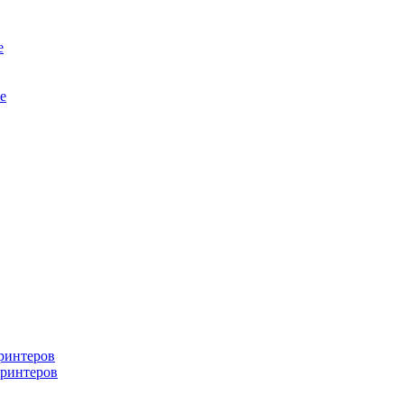
е
е
ринтеров
ринтеров